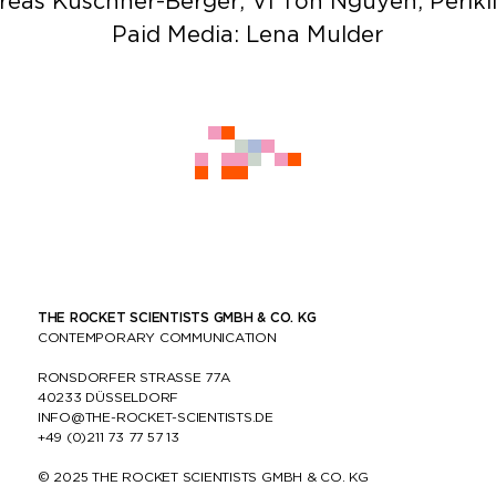
reas Kuschner-Berger, Vi Ton Nguyen, Perikli
Paid Media: Lena Mulder
THE ROCKET SCIENTISTS GMBH & CO. KG
CONTEMPORARY COMMUNICATION
RONSDORFER STRASSE 77A
40233 DÜSSELDORF
INFO@THE-ROCKET-SCIENTISTS.DE
+49 (0)211 73 77 57 13
© 2025
THE ROCKET SCIENTISTS
GMBH & CO. KG