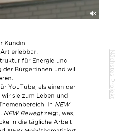
er Kundin
Nächstes Projekt
rt erlebbar.
ruktur für Energie und
g der Bürger:innen und will
eren.
ür YouTube, als einen der
 wir sie zum Leben und
m Themenbereich: In
NEW
t.
NEW Bewegt
zeigt, was,
ke in die tägliche Arbeit