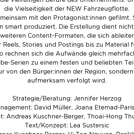
 die vielfältigen Berufe des Unternehmens. 
die Vielseitigkeit der NEW Fahrzeugflotte.
meinsam mit den Protagonist:innen gefilmt. S
mart produziert. Die Erstellung dient nicht
weiteren Content-Formaten, die sich ableite
Reels, Stories und Postings bis zu Material f
o rechnen sich die Aufwände gleich mehrfac
ube-Serien zu einem festen und beliebten T
ur von den Bürger:innen der Region, sonder
aufmerksam verfolgt wird.
Strategie/Beratung: Jennifer Herzog
nagement: David Müller, Joana Etemad-Par
t: Andreas Kuschner-Berger, Thoai-Hong Th
Text/Konzept: Lea Sustersic