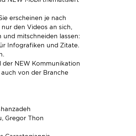
Und
NEW Mobil
thematisiert
ie erscheinen je nach
 nur den Videos an sich,
n und mitschneiden lassen:
ür Infografiken und Zitate.
h.
eil der NEW Kommunikation
n auch von der Branche
ishanzadeh
u, Gregor Thon