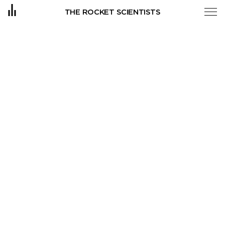
Projekte Archive
THE ROCKET SCIENTISTS
IDEE
ORT
PORTFOLIO
LEISTUNGEN
TEAM
JOBS
KONTAKT