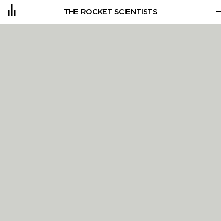
The Rocket Scientists 
THE ROCKET SCIENTISTS
IDEE
ORT
PORTFOLIO
LEISTUNGEN
TEAM
JOBS
KONTAKT